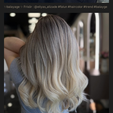
✨balayage ✨ Frisör : @eliyas_alizade #falun #haircolor #trend #balayge
64
6