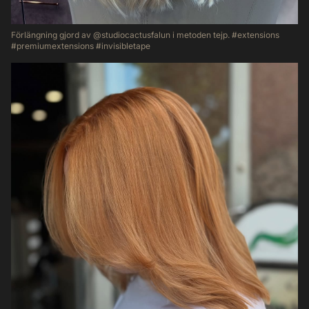
Förlängning gjord av @studiocactusfalun i metoden tejp. #extensions
#premiumextensions #invisibletape
39
1