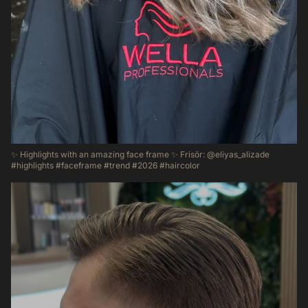
✨ Highlights with an amazing face frame ✨ Frisör: @eliyas_alizade
#highlights #faceframe #trend #2026 #haircolor
30
0