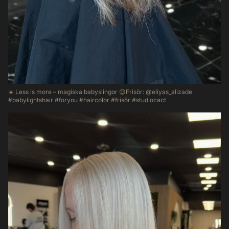
☀️ Less is more – magiska babyslingor 😉Frisör: @eliyas_alizade
#babylightshair #foryou #haircolor #frisör #studiocact
34
0