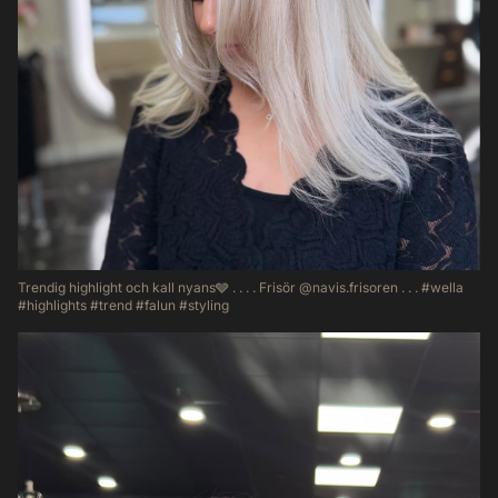
Trendig highlight och kall nyans🩶 . . . . Frisör @navis.frisoren . . . #wella
#highlights #trend #falun #styling
54
1