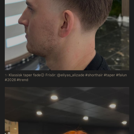
✨ Klassisk taper fade😉 Frisör: @eliyas_alizade #shorthair #taper #falun
#2026 #trend
32
0