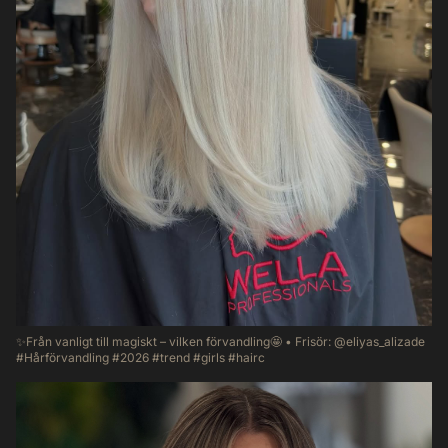
✨Från vanligt till magiskt – vilken förvandling🤩 • Frisör: @eliyas_alizade
#Hårförvandling #2026 #trend #girls #hairc
61
0