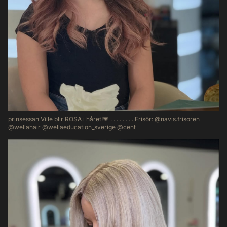
prinsessan Ville blir ROSA i håret!💗 . . . . . . . . Frisör: @navis.frisoren
@wellahair @wellaeducation_sverige @cent
61
1