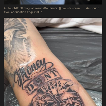
Air touch🩶 Ett magiskt resultat!🔥 Frisör: @navis.frisoren . . . . #airtouch
#wellaeducation #fyp #falun
55
11