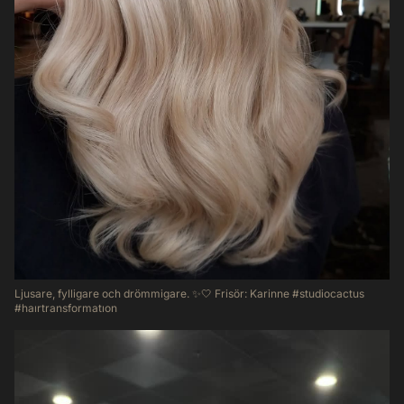
Ljusare, fylligare och drömmigare. ✨🤍 Frisör: Karinne #studiocactus
#haırtransformatıon
39
3