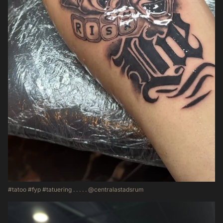
#tatoo #fyp #tatuering . . . . . @centralastadsrum