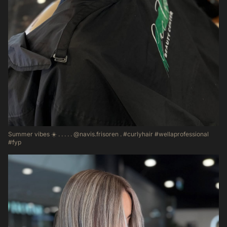
Summer vibes ☀️ . . . . . @navis.frisoren . #curlyhair #wellaprofessional
#fyp
50
11