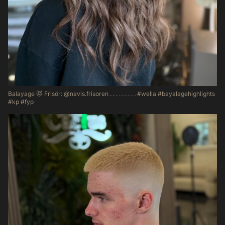
Balayage 😻 Frisör: @navis.frisoren . . . . . . . . . #wella #bayalagehighlights
#kp #fyp
44
2