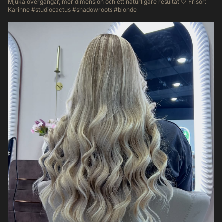
Mjuka övergångar, mer dimension och ett naturligare resultat 🤍 Frisör:
Karinne #studiocactus #shadowroots #blonde
47
0