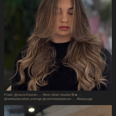
Frisör: @navis.frisoren . . . Wow vilket resultat 🫣🔥 . .
@wellaeducation_sverige @centralastadsrum . . . #balayage
49
1