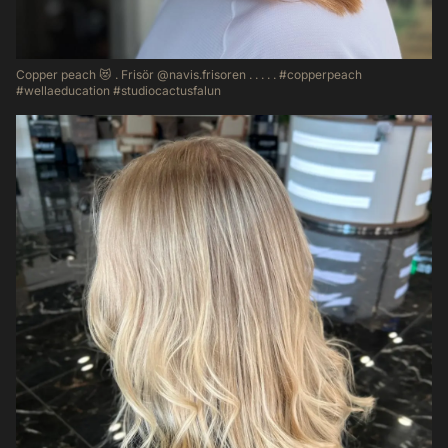
Copper peach 😻 . Frisör @navis.frisoren . . . . . #copperpeach
#wellaeducation #studiocactusfalun
31
0