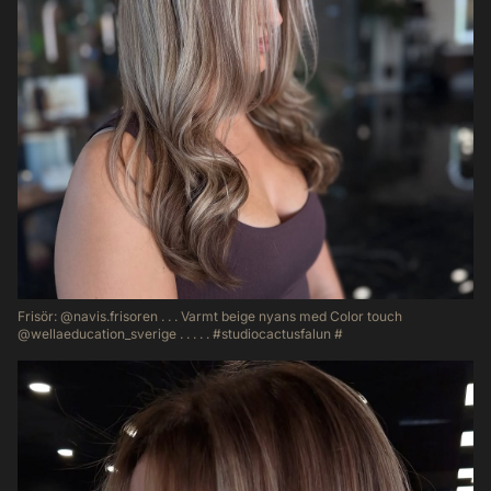
Frisör: @navis.frisoren . . . Varmt beige nyans med Color touch
@wellaeducation_sverige . . . . . #studiocactusfalun #
47
2