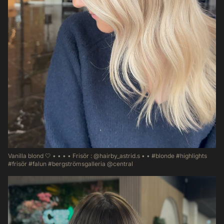
Vanilla blond 🤍 • • • • Frisör : @hairby_astrid.s • • #blonde #highlights
#frisör #falun #bergströmsgalleria @central
48
0