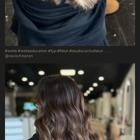
#wella #wellaeducation #fyp #falun #studiocactusfalun . . . . .
@navis.frisoren
37
0