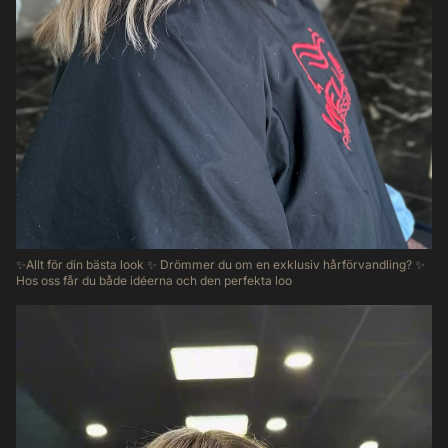
✨Allt för din bästa look ✨ Drömmer du om en exklusiv hårförvandling? ✨
Hos oss får du både idéerna och den perfekta loo
46
5