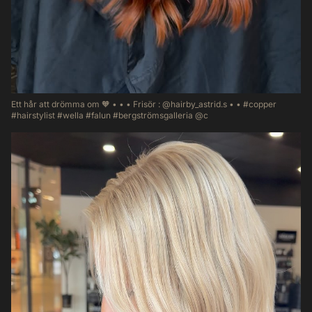
Ett hår att drömma om 🧡 • • • Frisör : @hairby_astrid.s • • #copper
#hairstylist #wella #falun #bergströmsgalleria @c
30
3